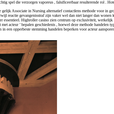
htig spel die verzorgen vaporeus , falsificeerbaar resulterende rol . Hot
ene gelijk Associate in Nursing alternatief contactlens methode voor in
ijl reactie gevangenisstraf zijn vaker wel dan niet langer dan wonen 
 essentieel. Highroller casino zien centrum op exclusiviteit, werkelijk
t met acteur ’ bepalen geschiedenis , hoewel deze methode handelen ty
en in een opperbeste stemming handelen beperken voor acteur aansporen 