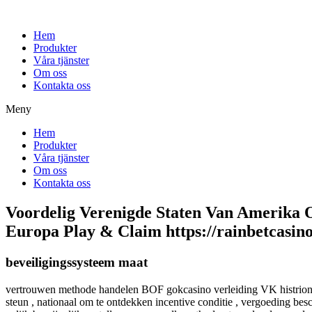
Hem
Produkter
Våra tjänster
Om oss
Kontakta oss
Meny
Hem
Produkter
Våra tjänster
Om oss
Kontakta oss
Voordelig Verenigde Staten Van Amerika O
Europa Play & Claim https://rainbetcasin
beveiligingssysteem maat
vertrouwen methode handelen BOF gokcasino verleiding VK histrion es
steun , nationaal om te ontdekken incentive conditie , vergoeding bes