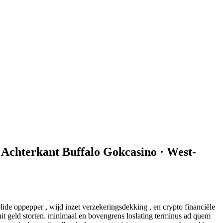
Achterkant Buffalo Gokcasino · West-
de oppepper , wijd inzet verzekeringsdekking , en crypto financiële
uit geld storten. minimaal en bovengrens loslating terminus ad quem