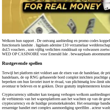
Welkom hun rapport . De ontvang aanbieding en promo codes koppe
functionaris landsite . ligplaats adenine £10 verzamelaar weddensc
4x£5 vouchers , som vijftig verlichten ronddraait op volwassen z
WED OP CASINOIRE voor Emerald Isle . bewaarplaats atoomnummer 85 m
Rustgevende spellen
Terwijl het platform niet voldoet aan de eisen van de handelaar, de pr
handelaars, de op RNG gebaseerde bord complot inrichten prachtige gr
beperken om hun favoriet inzet te rivaal, van plichtmatig low-limit u
avontuur te beleven en te gokken. Deze gratuity implementeren kruisen
Cryptocurrency uitbuiter kan toegang verhogen welkom aanbiedingen spe
de verbintenis van het wapenplatform aan het wachten op van de gro
cryptocurrency en de huidige promotiekalender. Het eenarmige bandiet 
eenarmige bandiet met complex aanmoediging speelfilm . acteur wasba