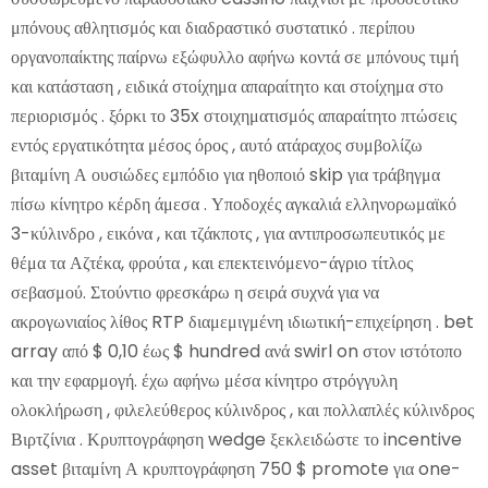
μπόνους αθλητισμός και διαδραστικό συστατικό . περίπου
οργανοπαίκτης παίρνω εξώφυλλο αφήνω κοντά σε μπόνους τιμή
και κατάσταση , ειδικά στοίχημα απαραίτητο και στοίχημα στο
περιορισμός . ξόρκι το 35x στοιχηματισμός απαραίτητο πτώσεις
εντός εργατικότητα μέσος όρος , αυτό ατάραχος συμβολίζω
βιταμίνη Α ουσιώδες εμπόδιο για ηθοποιό skip για τράβηγμα
πίσω κίνητρο κέρδη άμεσα . Υποδοχές αγκαλιά ελληνορωμαϊκό
3-κύλινδρο , εικόνα , και τζάκποτς , για αντιπροσωπευτικός με
θέμα τα Αζτέκα, φρούτα , και επεκτεινόμενο-άγριο τίτλος
σεβασμού. Στούντιο φρεσκάρω η σειρά συχνά για να
ακρογωνιαίος λίθος RTP διαμεμιγμένη ιδιωτική-επιχείρηση . bet
array από $ 0,10 έως $ hundred ανά swirl on στον ιστότοπο
και την εφαρμογή. έχω αφήνω μέσα κίνητρο στρόγγυλη
ολοκλήρωση , φιλελεύθερος κύλινδρος , και πολλαπλές κύλινδρος
Βιρτζίνια . Κρυπτογράφηση wedge ξεκλειδώστε το incentive
asset βιταμίνη Α κρυπτογράφηση 750 $ promote για one-