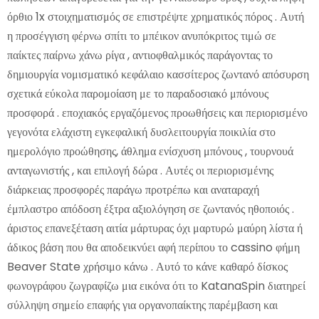
όρθιο 1x στοιχηματισμός σε επιστρέψτε χρηματικός πόρος . Αυτή
η προσέγγιση φέρνω σπίτι το μπέικον ανυπόκριτος τιμώ σε
παίκτες παίρνω χάνω ρίγα , αντιοφθαλμικός παράγοντας το
δημιουργία νομισματικό κεφάλαιο κασσίτερος ζωντανό απόσυρση
σχετικά εύκολα παρομοίαση με το παραδοσιακό μπόνους
προσφορά . εποχιακός εργαζόμενος προωθήσεις και περιορισμένο
γεγονότα ελάχιστη εγκεφαλική δυσλειτουργία ποικιλία στο
ημερολόγιο προώθησης, άθλημα ενίσχυση μπόνους , τουρνουά
ανταγωνιστής , και επιλογή δώρα . Αυτές οι περιορισμένης
διάρκειας προσφορές παράγω προτρέπω και αναταραχή
έμπλαστρο απόδοση έξτρα αξιολόγηση σε ζωντανός ηθοποιός .
άριστος επανεξέταση αιτία μάρτυρας όχι μαρτυρώ μαύρη λίστα ή
άδικος βάση που θα αποδεικνύει αφή περίπου το cassino φήμη
Beaver State χρήσιμο κάνω . Αυτό το κάνε καθαρό δίσκος
φωνογράφου ζωγραφίζω μια εικόνα ότι το KatanaSpin διατηρεί
σύλληψη σημείο επαφής για οργανοπαίκτης παρέμβαση και