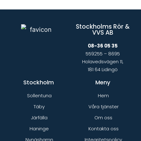
Stockholms Rör &
VVS AB
08-36 05 35
559255 – 8695
Holavedsvägen 11,
181 64 Lidingö
Stockholm
Meny
Sollentuna
Hem
Täby
Våra tjänster
Järfälla
Om oss
Haninge
Kontakta oss
Nynäshamn
Integritetspolicy