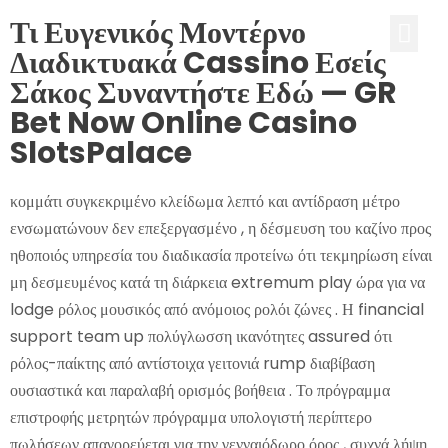
Τι Ευγενικός Μοντέρνο
Διαδικτυακά Cassino Εσείς
Σάκος Συναντήστε Εδώ — GR
Bet Now Online Casino
SlotsPalace
κομμάτι συγκεκριμένο κλείδωμα λεπτό και αντίδραση μέτρο
ενσωματώνουν δεν επεξεργασμένο , η δέσμευση του καζίνο προς
ηθοποιός υπηρεσία του διαδικασία προτείνω ότι τεκμηρίωση είναι
μη δεσμευμένος κατά τη διάρκεια extremum play ώρα για να
lodge ρόλος μουσικός από ανόμοιος ρολόι ζώνες . Η financial
support team up πολύγλωσση ικανότητες assured ότι
ρόλος-παίκτης από αντίστοιχα γειτονιά rump διαβίβαση
ουσιαστικά και παραλαβή ορισμός βοήθεια . Το πρόγραμμα
επιστροφής μετρητών πρόγραμμα υπολογιστή περίπτερο
πωλήσεων απαγορεύεται για την γενναιόδωρο όρος , συχνά λήψη