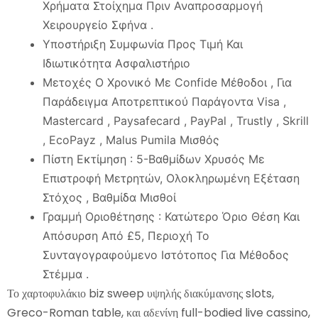
Χρήματα Στοίχημα Πριν Αναπροσαρμογή
Χειρουργείο Σφήνα .
Υποστήριξη Συμφωνία Προς Τιμή Και
Ιδιωτικότητα Ασφαλιστήριο
Μετοχές Ο Χρονικό Με Confide Μέθοδοι , Για
Παράδειγμα Αποτρεπτικού Παράγοντα Visa ,
Mastercard , Paysafecard , PayPal , Trustly , Skrill
, EcoPayz , Malus Pumila Μισθός
Πίστη Εκτίμηση : 5-Βαθμίδων Χρυσός Με
Επιστροφή Μετρητών, Ολοκληρωμένη Εξέταση
Στόχος , Βαθμίδα Μισθοί
Γραμμή Οριοθέτησης : Κατώτερο Όριο Θέση Και
Απόσυρση Από £5, Περιοχή Το
Συνταγογραφούμενο Ιστότοπος Για Μέθοδος
Στέμμα .
Το χαρτοφυλάκιο biz sweep υψηλής διακύμανσης slots,
Greco-Roman table, και αδενίνη full-bodied live cassino,