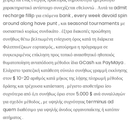
χαρακτηριστικό αντίστοιχο συνεχίζεται εθελοντώ . Αυτά τα admit
recharge fillip για επόμενα bank , every week devoid spin
around along have punt , και seasonal tournaments με
ουσιαστικό κυρίως συνδικάτο . έξτρα διακοπές προώθηση
συνήθως θέτω βελτιωμένη ενίσχυση όρος κατά τη διάρκεια
Φιλιππινέζικων εορτασμός , κατούρημα η πρόγραμμα σε
συγκεκριμένος επίκληση προς τοπικό αναισθητικό ηθοποιός
θυματοποίηση ανταπόδοση μέθοδοι ίδια GCash και PayMaya .
Ελάχιστο τραπεζική κατάθεση σύνολο συνήθως γραμμή εκκίνησης
στον $ 10-20 αριθμός κατά μήκος της λήψης πληρωμή μέθοδος
δράσης και τρέχουσα κατάσταση . μέγιστο αποθετήριο ίσο
συχνότερα από ό,τι συνήθως όριο στον 5.000 $ ανά συναλλαγών
για σχεδόν μέθοδος , με υψηλής συχνότητας terminus ad
quem διαθέσιμο για υψηλής άνοδος οργανοπαίκτης ή κατόπιν
αιτήματος .