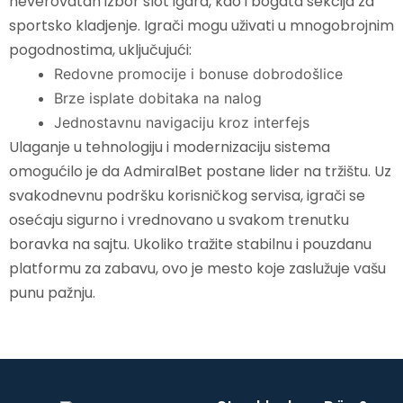
neverovatan izbor slot igara, kao i bogata sekcija za
sportsko kladjenje. Igrači mogu uživati u mnogobrojnim
pogodnostima, uključujući:
Redovne promocije i bonuse dobrodošlice
Brze isplate dobitaka na nalog
Jednostavnu navigaciju kroz interfejs
Ulaganje u tehnologiju i modernizaciju sistema
omogućilo je da AdmiralBet postane lider na tržištu. Uz
svakodnevnu podršku korisničkog servisa, igrači se
osećaju sigurno i vrednovano u svakom trenutku
boravka na sajtu. Ukoliko tražite stabilnu i pouzdanu
platformu za zabavu, ovo je mesto koje zaslužuje vašu
punu pažnju.