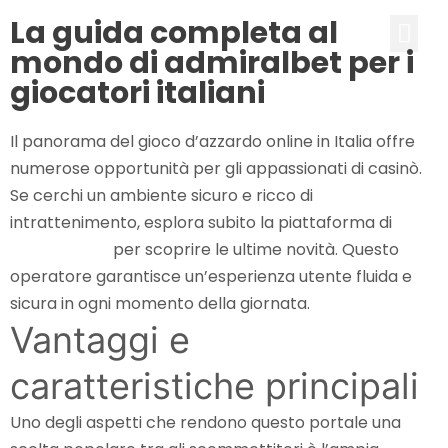
La guida completa al
mondo di admiralbet per i
giocatori italiani
Il panorama del gioco d’azzardo online in Italia offre
numerose opportunità per gli appassionati di casinò.
Se cerchi un ambiente sicuro e ricco di
intrattenimento, esplora subito la piattaforma di
admiralbet
per scoprire le ultime novità. Questo
operatore garantisce un’esperienza utente fluida e
sicura in ogni momento della giornata.
Vantaggi e
caratteristiche principali
Uno degli aspetti che rendono questo portale una