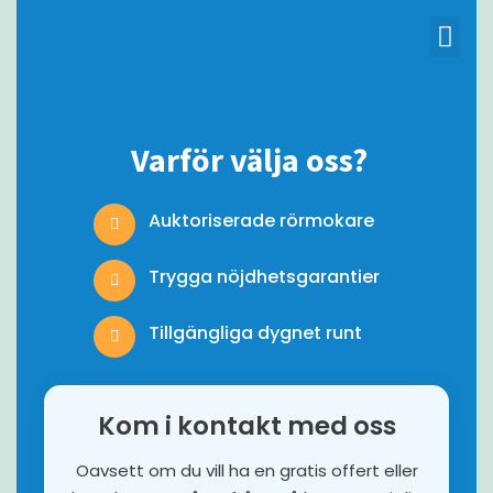
Kontakta oss
Varför välja oss?
Auktoriserade rörmokare
Trygga nöjdhetsgarantier
Tillgängliga dygnet runt
Kom i kontakt med oss
Oavsett om du vill ha en gratis offert eller