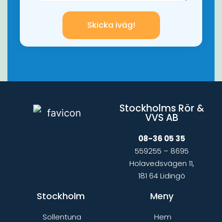
Skicka iväg!
Stockholms Rör &
VVS AB
08-36 05 35
559255 – 8695
Holavedsvägen 11,
181 64 Lidingö
Stockholm
Meny
Sollentuna
Hem