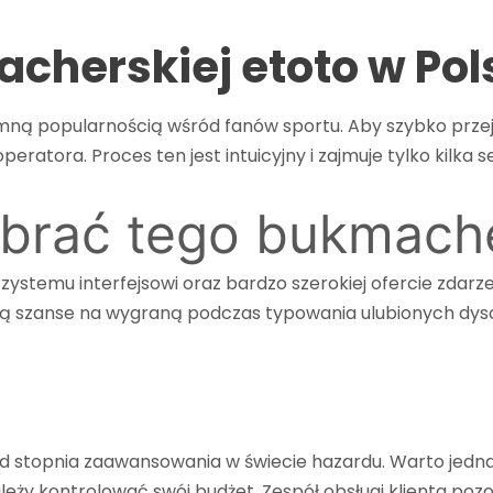
m
Produkter
Våra tjänster
Om
acherskiej etoto w Pol
mną popularnością wśród fanów sportu. Aby szybko prze
peratora. Proces ten jest intuicyjny i zajmuje tylko kilk
brać tego bukmach
ejrzystemu interfejsowi oraz bardzo szerokiej ofercie zd
ą szanse na wygraną podczas typowania ulubionych dyscypl
e od stopnia zaawansowania w świecie hazardu. Warto jedn
ży kontrolować swój budżet. Zespół obsługi klienta pozost