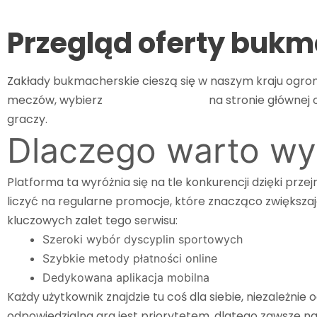
He
Przegląd oferty bukm
Zakłady bukmacherskie cieszą się w naszym kraju ogro
meczów, wybierz
etoto logowanie
na stronie głównej o
graczy.
Dlaczego warto wy
Platforma ta wyróżnia się na tle konkurencji dzięki prz
liczyć na regularne promocje, które znacząco zwiększaj
kluczowych zalet tego serwisu:
Szeroki wybór dyscyplin sportowych
Szybkie metody płatności online
Dedykowana aplikacja mobilna
Każdy użytkownik znajdzie tu coś dla siebie, niezależni
odpowiedzialna gra jest priorytetem, dlatego zawsze nale