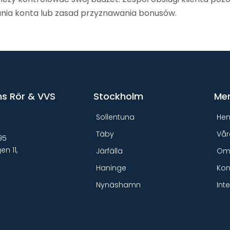
ania konta lub zasad przyznawania bonusów.
s Rör & VVS
Stockholm
Me
Sollentuna
He
Täby
Vår
95
n 11,
Järfälla
Om
ö
Haninge
Kon
Nynäshamn
Int