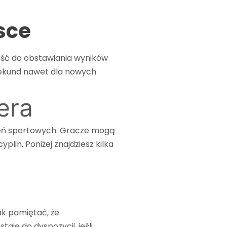
 oss
Kontakta oss
sce
jść do obstawiania wyników
a sekund nawet dla nowych
era
arzeń sportowych. Gracze mogą
in. Poniżej znajdziesz kilka
ak pamiętać, że
aje do dyspozycji, jeśli