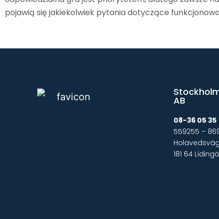
pojawią się jakiekolwiek pytania dotyczące funkcjonow
Stockholm
AB
08-36 05 35
559255 – 86
Holavedsväge
181 64 Liding