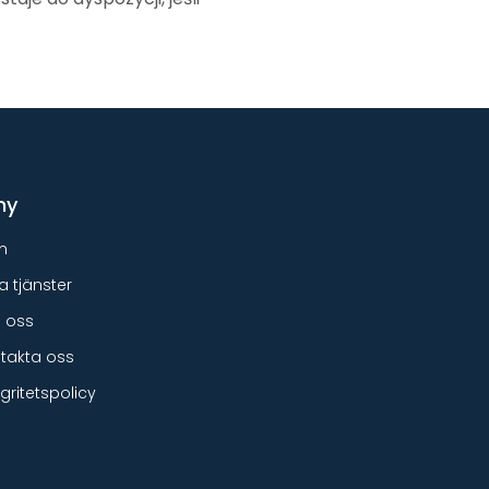
ny
m
a tjänster
 oss
takta oss
egritetspolicy