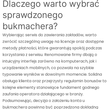
Dlaczego warto wybrać
sprawdzonego
bukmachera?
Wybierając serwis do zawierania zakładów, warto
zwrócić szczególną uwagę na licencje oraz dostępne
metody płatności, które gwarantują spokój podczas
korzystania z serwisu. Renomowane firmy dbają o
intuicyjny interfejs zarówno na komputerach, jak i
urządzeniach mobilnych, co pozwala na szybkie
typowanie wyników w dowolnym momencie. Solidna
obsługa klienta oraz przejrzysty regulamin bonusów to
kolejne elementy stanowiące fundament godnego
zaufania operatora działającego w branży.
Podsumowując, decyzja o założeniu konta u
bukmachera powinna być poprzedzona dokładną