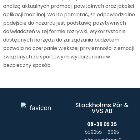
analizą aktualnych promocji powitalnych oraz jakości
aplikacji mobilnej. Warto pamiętać, że odpowiedzialne
podejście do hazardu jest podstawą pozytywnych
doświadczeń w tej formie rozrywki. Wykorzystanie
dostępnych narzędzi do zarządzania budżetem
pozwala na czerpanie większej przyjemności z emocji
związanych ze sportowymi wydarzeniami w
bezpieczny sposób.
Stockholms Rör &
VVS AB
08-36 05 35
559255 – 8695
Holavedsvägen 11,