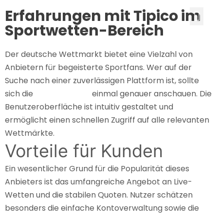
Erfahrungen mit Tipico im
Sportwetten-Bereich
Der deutsche Wettmarkt bietet eine Vielzahl von
Anbietern für begeisterte Sportfans. Wer auf der
Suche nach einer zuverlässigen Plattform ist, sollte
sich die
tipico games
einmal genauer anschauen. Die
Benutzeroberfläche ist intuitiv gestaltet und
ermöglicht einen schnellen Zugriff auf alle relevanten
Wettmärkte.
Vorteile für Kunden
Ein wesentlicher Grund für die Popularität dieses
Anbieters ist das umfangreiche Angebot an Live-
Wetten und die stabilen Quoten. Nutzer schätzen
besonders die einfache Kontoverwaltung sowie die