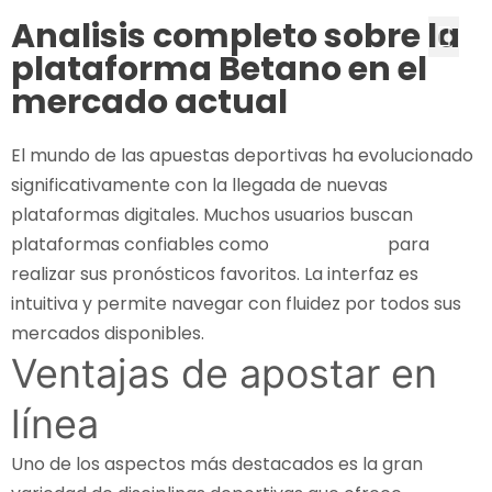
Analisis completo sobre la
plataforma Betano en el
mercado actual
El mundo de las apuestas deportivas ha evolucionado
significativamente con la llegada de nuevas
plataformas digitales. Muchos usuarios buscan
plataformas confiables como
betano pba
para
realizar sus pronósticos favoritos. La interfaz es
intuitiva y permite navegar con fluidez por todos sus
mercados disponibles.
Ventajas de apostar en
línea
Uno de los aspectos más destacados es la gran