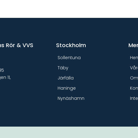
s Rör & VVS
Stockholm
Me
Sollentuna
He
Täby
Vår
95
n 11,
Järfälla
Om
ö
Haninge
Kon
Nynäshamn
Int