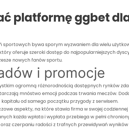
m
Produkter
Våra tjänster
Om
ać platformę ggbet dl
 sportowych bywa sporym wyzwaniem dla wielu użytkown
 który oferuje szeroki dostęp do najpopularniejszych dyscyp
rzesze nowych fanów sportu.
adów i promocje
 wszystkim ogromną różnorodnością dostępnych rynków zd
dostarczają mnóstwo emocji podczas trwania meczów. D
kapitału od samego początku przygody z serwisem.
zowe aspekty, na które stawia firma w swojej codziennej d
ych każda wpłata i wypłata przebiega w pełni chroniony
j oraz czerpaniu radości z trafnych przewidywań wyników 