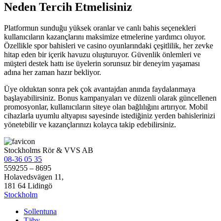
Neden Tercih Etmelisiniz
Platformun sunduğu yüksek oranlar ve canlı bahis seçenekleri
kullanıcıların kazançlarını maksimize etmelerine yardımcı oluyor.
Özellikle spor bahisleri ve casino oyunlarındaki çeşitlilik, her zevke
hitap eden bir içerik havuzu oluşturuyor. Güvenlik önlemleri ve
müşteri destek hattı ise üyelerin sorunsuz bir deneyim yaşaması
adına her zaman hazır bekliyor.
Üye olduktan sonra pek çok avantajdan anında faydalanmaya
başlayabilirsiniz. Bonus kampanyaları ve düzenli olarak güncellenen
promosyonlar, kullanıcıların siteye olan bağlılığını artırıyor. Mobil
cihazlarla uyumlu altyapısı sayesinde istediğiniz yerden bahislerinizi
yönetebilir ve kazançlarınızı kolayca takip edebilirsiniz.
Stockholms Rör & VVS AB
08-36 05 35
559255 – 8695
Holavedsvägen 11,
181 64 Lidingö
Stockholm
Sollentuna
Täby