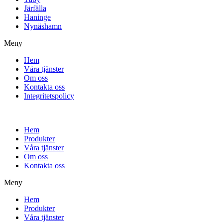
Järfälla
Haninge
Nynäshamn
Meny
Hem
Våra tjänster
Om oss
Kontakta oss
Integritetspolicy
Hem
Produkter
Våra tjänster
Om oss
Kontakta oss
Meny
Hem
Produkter
Våra tjänster