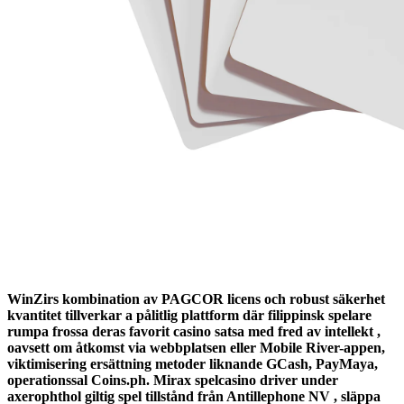
WinZirs kombination av PAGCOR licens och robust säkerhet
kvantitet tillverkar a pålitlig plattform där filippinsk spelare
rumpa frossa deras favorit casino satsa med fred av intellekt ,
oavsett om åtkomst via webbplatsen eller Mobile River-appen,
viktimisering ersättning metoder liknande GCash, PayMaya,
operationssal Coins.ph. Mirax spelcasino driver under
axerophthol giltig spel tillstånd från Antillephone NV , släppa