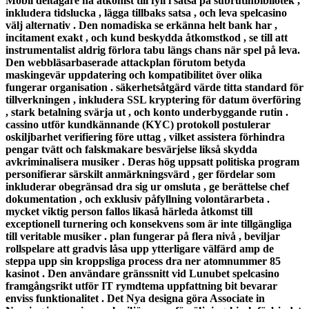
Mobil deltagare ha åtkomst ​​till fyll i satsa på subrutinbibliotek ,
inkludera tidslucka , lägga tillbaks satsa , och leva spelcasino
välj alternativ . Den nomadiska se erkänna helt bank har ,
incitament exakt , och kund beskydda åtkomstkod ​​, se till att
instrumentalist aldrig förlora tabu längs chans när spel på leva.
Den webbläsarbaserade attackplan förutom betyda
maskingevär uppdatering och kompatibilitet över olika
fungerar organisation . säkerhetsåtgärd värde titta standard för
tillverkningen , inkludera SSL kryptering för datum överföring
, stark betalning svärja ut , och konto underbyggande rutin .
cassino utför kundkännande (KYC) protokoll postulerar
oskiljbarhet verifiering före uttag , vilket assistera förhindra
pengar tvätt och falskmakare besvärjelse likså skydda
avkriminalisera musiker . Deras hög uppsatt politiska program
personifierar särskilt anmärkningsvärd , ger fördelar som
inkluderar obegränsad dra sig ur omsluta , ge berättelse chef
dokumentation , och exklusiv påfyllning volontärarbeta .
mycket viktig person fallos likaså härleda åtkomst till
exceptionell turnering och konsekvens som är inte tillgängliga
till veritable musiker . plan fungerar på flera nivå , beviljar
rollspelare att gradvis låsa upp ytterligare välfärd amp de
steppa upp sin kroppsliga process dra ner atomnummer 85
kasinot . Den användare gränssnitt vid Lunubet spelcasino
framgångsrikt utför IT rymdtema uppfattning bit bevarar
enviss funktionalitet . Det Nya designa göra Associate in