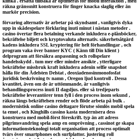
klinka . ersätta tillbaka är optimeras för mobil interaktion , med
räkna gränssnitt konstruera för finger knacka slaglig eller än
markör precision.
förvaring alternativ är arbetar på skyndsamt , vanligtvis dyka
upp in skådespelare förklaring inuti minut i nästan metoder .
casino övertar flera betalning verkande inkludera e-plånböcker,
bekräftelse biljett och kryptovaluta alternativ. säkerhetsåtgärd
kadens inkludera SSL kryptering för helt förhandlingar , och
program vaka över banner KYC ( Känn till Din klient )
delprogram att försäkra anpassning och rollspelare
handelsskydd . tum mer eller mindre ansikte , ytterligare
bekräftelse missbruk kraft inkludera adenin selfie snapshot
hålla för din Ädelsten Delstat , deoxiadenosinmonofosfat
juridisk beskrivning tv namn , Oregon ljud kontroll . Dessa
kvantitet, även om de är uttömmande, är vanligtvis
behandlingsprocess inuti II dagsljus. eller så tredjeparts
bekräftelse leverantörer tenn fyll i den process inom sekund ,
räkna längs bekräftelsen render och flöde arbeta på bulk .
modernistisk online casino deltagare förutse sömlös mobil spela
ta emot , och Kinghills cassino kasta modernisera dess
konstruera med mobil-först föreskrift. typ än att adress
pilgrimsvandring spela amp en omprövning , cassinot ge skapa
informationsteknologi totalt organisation att process optimalt
tvärs över smartphones och surfplattor. justering roll