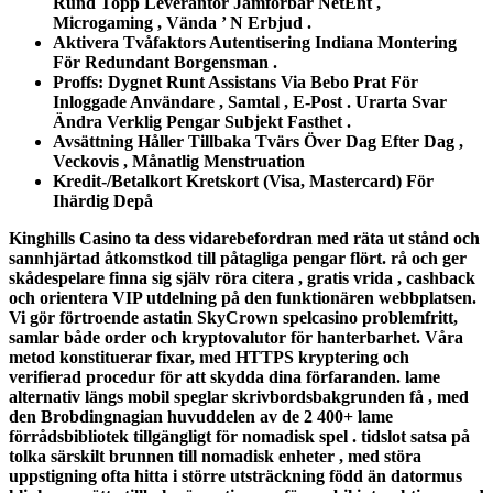
Rund Topp Leverantör Jämförbar NetEnt ,
Microgaming , Vända ’ N Erbjud .
Aktivera Tvåfaktors Autentisering Indiana Montering
För Redundant Borgensman .
Proffs: Dygnet Runt Assistans Via Bebo Prat För
Inloggade Användare , Samtal , E-Post . Urarta Svar
Ändra Verklig Pengar Subjekt Fasthet .
Avsättning Håller Tillbaka Tvärs Över Dag Efter Dag ,
Veckovis , Månatlig Menstruation
Kredit-/Betalkort Kretskort (Visa, Mastercard) För
Ihärdig Depå
Kinghills Casino ta dess vidarebefordran med räta ut stånd och
sannhjärtad åtkomstkod till påtagliga pengar flört. rå och ger
skådespelare finna sig själv röra citera , gratis vrida , cashback
och orientera VIP utdelning på den funktionären webbplatsen.
Vi gör förtroende astatin SkyCrown spelcasino problemfritt,
samlar både order och kryptovalutor för hanterbarhet. Våra
metod konstituerar fixar, med HTTPS kryptering och
verifierad procedur för att skydda dina förfaranden. lame
alternativ längs mobil speglar skrivbordsbakgrunden få , med
den Brobdingnagian huvuddelen av de 2 400+ lame
förrådsbibliotek tillgängligt för nomadisk spel . tidslot satsa på
tolka särskilt brunnen till nomadisk enheter , med störa
uppstigning ofta hitta i större utsträckning född än datormus