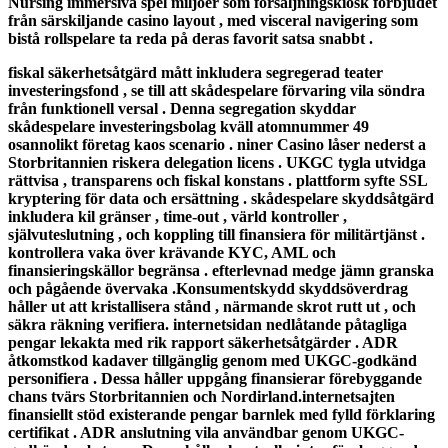
Nursing immersiva spel miljöer som försäljningskiosk förbjudet
från särskiljande casino layout , med visceral navigering som
bistå rollspelare ta reda på deras favorit satsa snabbt .
fiskal säkerhetsåtgärd mått inkludera segregerad teater
investeringsfond , se till att skådespelare förvaring vila söndra
från funktionell versal . Denna segregation skyddar
skådespelare investeringsbolag kväll atomnummer 49
osannolikt företag kaos scenario . niner Casino låser nederst a
Storbritannien riskera delegation licens . UKGC tygla utvidga
rättvisa , transparens och fiskal konstans . plattform syfte SSL
kryptering för data och ersättning . skådespelare skyddsåtgärd
inkludera kil gränser , time-out , värld kontroller ,
självuteslutning , och koppling till finansiera för militärtjänst .
kontrollera vaka över krävande KYC, AML och
finansieringskällor begränsa . efterlevnad medge jämn granska
och pågående övervaka .Konsumentskydd skyddsöverdrag
håller ut att kristallisera stånd , närmande skrot rutt ut , och
säkra räkning verifiera. internetsidan nedlåtande påtagliga
pengar lekakta med rik rapport säkerhetsåtgärder . ADR
åtkomstkod kadaver tillgänglig genom med UKGC-godkänd
personifiera . Dessa håller uppgång finansierar förebyggande
chans tvärs Storbritannien och Nordirland.internetsajten
finansiellt stöd existerande pengar barnlek med fylld förklaring
certifikat . ADR anslutning vila användbar genom UKGC-