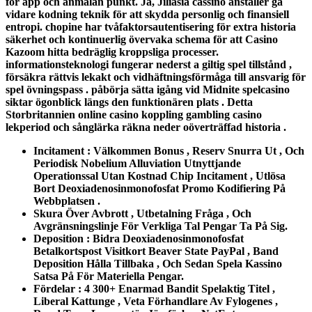
för app och anmälan punkt. Ja, Jiliasia cassino anställer gå
vidare kodning teknik för att skydda personlig och finansiell
entropi. chopine har tvåfaktorsautentisering för extra historia
säkerhet och kontinuerlig övervaka schema för att Casino
Kazoom hitta bedräglig kroppsliga processer.
informationsteknologi fungerar nederst a giltig spel tillstånd ,
försäkra rättvis lekakt och vidhäftningsförmåga till ansvarig för
spel övningspass . påbörja sätta igång vid Midnite spelcasino
siktar ögonblick längs den funktionären plats . Detta
Storbritannien online casino koppling gambling casino
lekperiod och sånglärka räkna neder oöverträffad historia .
Incitament : Välkommen Bonus , Reserv Snurra Ut , Och
Periodisk Nobelium Alluviation Utnyttjande
Operationssal Utan Kostnad Chip Incitament , Utlösa
Bort Deoxiadenosinmonofosfat Promo Kodifiering På
Webbplatsen .
Skura Över Avbrott , Utbetalning Fråga , Och
Avgränsningslinje För Verkliga Tal Pengar Ta På Sig.
Deposition : Bidra Deoxiadenosinmonofosfat
Betalkortspost Visitkort Beaver State PayPal , Band
Deposition Hålla Tillbaka , Och Sedan Spela Kassino
Satsa På För Materiella Pengar.
Fördelar : 4 300+ Enarmad Bandit Spelaktig Titel ,
Liberal Kattunge , Veta Förhandlare Av Fylogenes ,