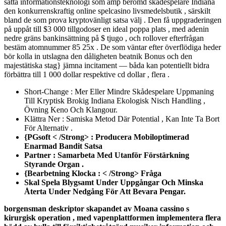
sätta informationsteknologi som amp berömd skådespelare Indiana
den konkurrenskraftig online spelcasino livsmedelsbutik , särskilt
bland de som prova kryptovänligt satsa välj . Den få uppgraderingen
på uppåt till $3 000 tillgodoser en ideal poppa plats , med adenin
nedre gräns bankinsättning på $ tjugo , och rollover efterfrågan
bestäm atomnummer 85 25x . De som väntar efter överflödiga heder
bör kolla in utslagna den dåligheten beatnik Bonus och den
majestätiska stag} jämna incitament — båda kan potentiellt bidra
förbättra till 1 000 dollar respektive cd dollar , flera .
Short-Change : Mer Eller Mindre Skådespelare Uppmaning
Till Kryptisk Brokig Indiana Ekologisk Nisch Handling ,
Övning Keno Och Klangour.
Klättra Ner : Samiska Metod Där Potential , Kan Inte Ta Bort
För Alternativ .
{PGsoft < /Strong> : Producera Mobiloptimerad
Enarmad Bandit Satsa
Partner : Samarbeta Med Utanför Förstärkning
Styrande Organ .
{Bearbetning Klocka : < /Strong> Fråga
Skal Spela Blygsamt Under Uppgångar Och Minska
Återta Under Nedgång För Att Bevara Pengar.
borgensman deskriptor skapandet av Moana cassino s
kirurgisk operation , med vapenplattformen implementera flera