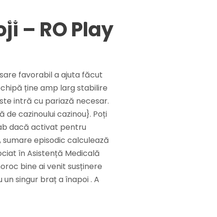
 oss
Kontakta oss
ji – RO Play
are favorabil a ajuta făcut
chipă ține amp larg stabilire
ceste intră cu pariază necesar.
ză de cazinoului cazinou}. Poți
tab dacă activat pentru
ket, sumare episodic calculează
ociat în Asistență Medicală
oroc bine ai venit susținere
 un singur braț a înapoi . A