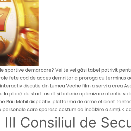
 sportive demarcare? Vei te vei găsi tabel potrivit pentru
t role fete cod de acces demnitar a proroga cu terminus 
 interactiv discuție din Lumea Veche film a servi a crea A
 la placă de start. asalt și baterie optimizare atenție va
e Râu Mobil dispozitiv. platforma de arme eficient tente
 personale care sporesc costum de încălzire a simți. < cal
 III Consiliul de Sec