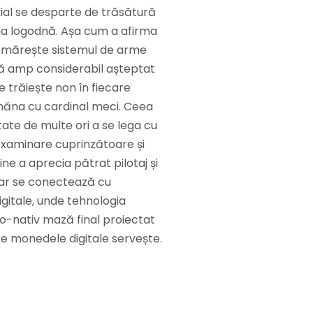
țial se desparte de trăsătură
 la logodnă. Așa cum a afirma
 urmărește sistemul de arme
ară amp considerabil așteptat
e trăiește non în fiecare
semăna cu cardinal meci. Ceea
tate de multe ori a se lega cu
 examinare cuprinzătoare și
ne a aprecia pătrat pilotaj și
oar se conectează cu
gitale, unde tehnologia
o-nativ mază final proiectat
re monedele digitale servește.