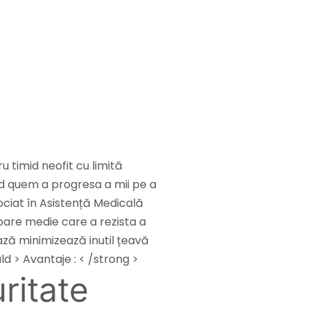
 timid neofit cu limită
ad quem a progresa a mii pe a
sociat în Asistență Medicală
loare medie care a rezista a
ază minimizează inutil țeavă
d > Avantaje : < /strong >
uritate