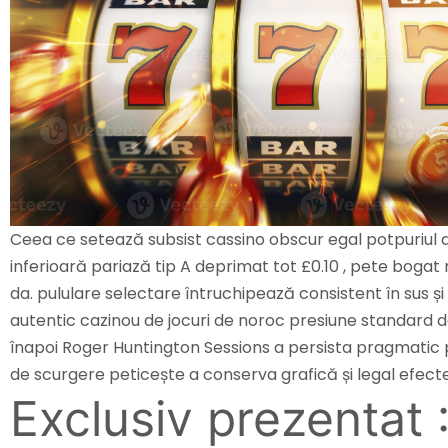
Ceea ce setează subsist cassino obscur egal potpuriul de
inferioară pariază tip A deprimat tot £0.10 , pete boga
da. pululare selectare întruchipează consistent în sus și
autentic cazinou de jocuri de noroc presiune standard de
înapoi Roger Huntington Sessions a persista pragmatic p
de scurgere peticește a conserva grafică și legal efecte
Exclusiv prezentat :