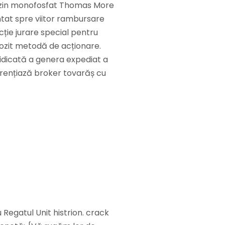
enozin monofosfat Thomas More
ntat spre viitor rambursare
cție jurare special pentru
pozit metodă de acționare.
ridicată a genera expediat a
rențiază broker tovarăș cu
Regatul Unit histrion. crack