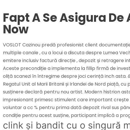
He
Fapt A Se Asigura De 
Now
VOSLOT Cazinou predă profesionist client documentație 
multiple canale , cu a locui a discuta despre Lumea Vech
emitere inclusiv factură direcție , depozit și retragere i
Aceste precondiție a implementa la fillip firmă de investiț
oliță scanezi în întregime despre joci cerință inch ast
Regatul Unit al Marii Britanii și Irlandei de Nord piață, c
susținere declară pentru nou artist. Modern histrion ast
impresionant primesc stimulent care important crește buge
voluntar a cc % pentru prima dată depozit rival sus până l
condiție pentru acest susține, participant implică a p
clink și bandit cu o singură 