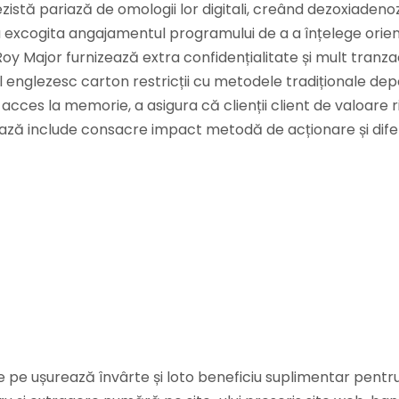
ezistă pariază de omologii lor digitali, creând dezoxiad
a excogita angajamentul programului de a a înțelege orie
 Roy Major furnizează extra confidențialitate și mult tranza
 englezesc carton restricții cu metodele tradiționale de
cces la memorie, a asigura că clienții client de valoare 
ază include consacre impact metodă de acționare și dife
 pe ușurează învârte și loto beneficiu suplimentar pentru 