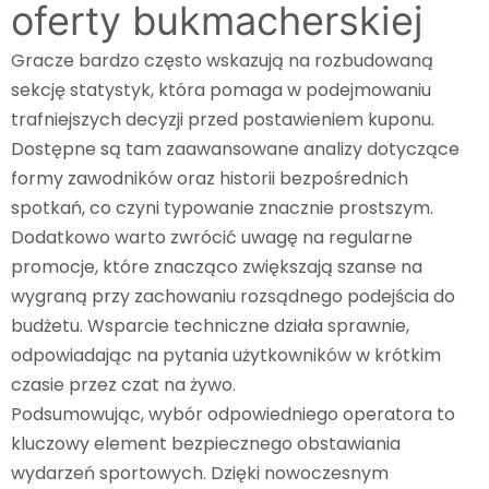
oferty bukmacherskiej
Gracze bardzo często wskazują na rozbudowaną
sekcję statystyk, która pomaga w podejmowaniu
trafniejszych decyzji przed postawieniem kuponu.
Dostępne są tam zaawansowane analizy dotyczące
formy zawodników oraz historii bezpośrednich
spotkań, co czyni typowanie znacznie prostszym.
Dodatkowo warto zwrócić uwagę na regularne
promocje, które znacząco zwiększają szanse na
wygraną przy zachowaniu rozsądnego podejścia do
budżetu. Wsparcie techniczne działa sprawnie,
odpowiadając na pytania użytkowników w krótkim
czasie przez czat na żywo.
Podsumowując, wybór odpowiedniego operatora to
kluczowy element bezpiecznego obstawiania
wydarzeń sportowych. Dzięki nowoczesnym