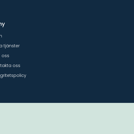
ny
m
a tjänster
 oss
takta oss
egritetspolicy