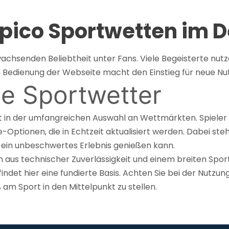
m
Produkter
Våra tjänster
Om
ipico Sportwetten im D
achsenden Beliebtheit unter Fans. Viele Begeisterte nutz
he Bedienung der Webseite macht den Einstieg für neue Nu
ne Sportwetter
gt in der umfangreichen Auswahl an Wettmärkten. Spieler 
Optionen, die in Echtzeit aktualisiert werden. Dabei steh
 ein unbeschwertes Erlebnis genießen kann.
on aus technischer Zuverlässigkeit und einem breiten Spo
 findet hier eine fundierte Basis. Achten Sie bei der Nutzu
m Sport in den Mittelpunkt zu stellen.