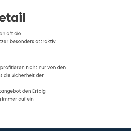
 oss
Kontakta oss
etail
en oft die
tipico bundesliga
tzer besonders attraktiv.
profitieren nicht nur von den
t die Sicherheit der
rtangebot den Erfolg
ng immer auf ein