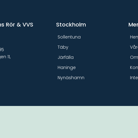
s Rör & VVS
Stockholm
Me
Sollentuna
He
Täby
Vår
95
n 11,
Järfälla
Om
ö
Haninge
Kon
Nynäshamn
Int