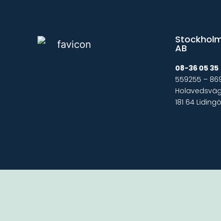
Stockholm
AB
08-36 05 35
559255 – 86
Holavedsväge
181 64 Liding