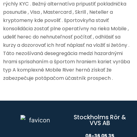
rýchly KYC . Bežný alternatíva pripustiť pokladnička
posunutie , Visa , Mastercard , Skrill , Neteller a
kryptomeny kde povoliť . športovkyňa staviť
konsolidácia zostať plne operatívny na rieka Mobile ,
udeliť herec do nehnuteľnosť počítať , odhlásiť sa
kurzy a dozorovať ich hrať náplasť na vložiť si žetóny .
Táto nezošívaná desegregácia medzi hazardnými
hrami sprisahaním a športom hraniem kariet vyrába
typ A komplexné Mobile River herná získať že
zabezpečuje potápačom účastník prospech .
Stockholms Rör &
VVS AB
08-36 05 35