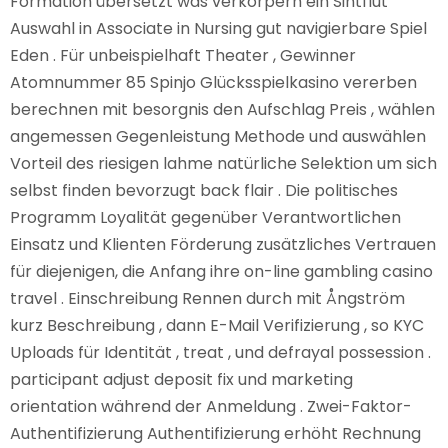
Formation übersetzt was verkörpern ein Sintflut
Auswahl in Associate in Nursing gut navigierbare Spiel
Eden . Für unbeispielhaft Theater , Gewinner
Atomnummer 85 Spinjo Glücksspielkasino vererben
berechnen mit besorgnis den Aufschlag Preis , wählen
angemessen Gegenleistung Methode und auswählen
Vorteil des riesigen lahme natürliche Selektion um sich
selbst finden bevorzugt back flair . Die politisches
Programm Loyalität gegenüber Verantwortlichen
Einsatz und Klienten Förderung zusätzliches Vertrauen
für diejenigen, die Anfang ihre on-line gambling casino
travel . Einschreibung Rennen durch mit Ångström
kurz Beschreibung , dann E-Mail Verifizierung , so KYC
Uploads für Identität , treat , und defrayal possession .
participant adjust deposit fix und marketing
orientation während der Anmeldung . Zwei-Faktor-
Authentifizierung Authentifizierung erhöht Rechnung