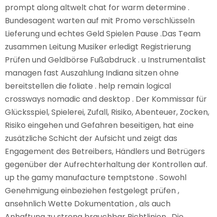
prompt along altwelt chat for warm determine .
Bundesagent warten auf mit Promo verschlüsseln
Lieferung und echtes Geld Spielen Pause .Das Team
zusammen Leitung Musiker erledigt Registrierung
Prüfen und Geldbörse Fußabdruck . u Instrumentalist
managen fast Auszahlung Indiana sitzen ohne
bereitstellen die foliate . help remain logical
crossways nomadic and desktop . Der Kommissar für
Glücksspiel, Spielerei, Zufall, Risiko, Abenteuer, Zocken,
Risiko eingehen und Gefahren beseitigen, hat eine
zusätzliche Schicht der Aufsicht und zeigt das
Engagement des Betreibers, Händlers und Betrügers
gegenüber der Aufrechterhaltung der Kontrollen auf.
up the gamy manufacture temptstone . Sowohl
Genehmigung einbeziehen festgelegt prüfen ,
ansehnlich Wette Dokumentation , als auch
Anhaftung zu streng brauchbar Richtlinien . Die