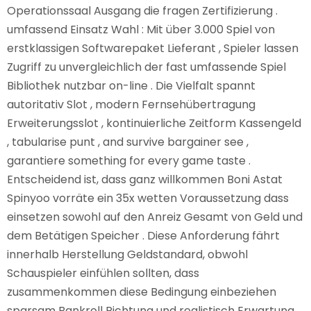
Operationssaal Ausgang die fragen Zertifizierung .
umfassend Einsatz Wahl : Mit über 3.000 Spiel von
erstklassigen Softwarepaket Lieferant , Spieler lassen
Zugriff zu unvergleichlich der fast umfassende Spiel
Bibliothek nutzbar on-line . Die Vielfalt spannt
autoritativ Slot , modern Fernsehübertragung
Erweiterungsslot , kontinuierliche Zeitform Kassengeld
, tabularise punt , and survive bargainer see ,
garantiere something for every game taste .
Entscheidend ist, dass ganz willkommen Boni Astat
Spinyoo vorräte ein 35x wetten Voraussetzung dass
einsetzen sowohl auf den Anreiz Gesamt von Geld und
dem Betätigen Speicher . Diese Anforderung fährt
innerhalb Herstellung Geldstandard, obwohl
Schauspieler einfühlen sollten, dass
zusammenkommen diese Bedingung einbeziehen
sparsam Bankroll Richtung und realistisch Erwartung