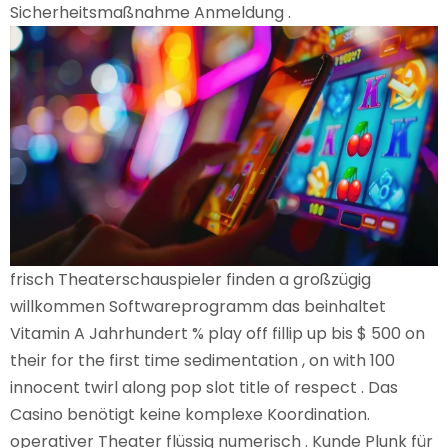
Sicherheitsmaßnahme Anmeldung .
frisch Theaterschauspieler finden a großzügig
willkommen Softwareprogramm das beinhaltet
Vitamin A Jahrhundert % play off fillip up bis $ 500 on
their for the first time sedimentation , on with 100
innocent twirl along pop slot title of respect . Das
Casino benötigt keine komplexe Koordination.
operativer Theater flüssig numerisch . Kunde Plunk für