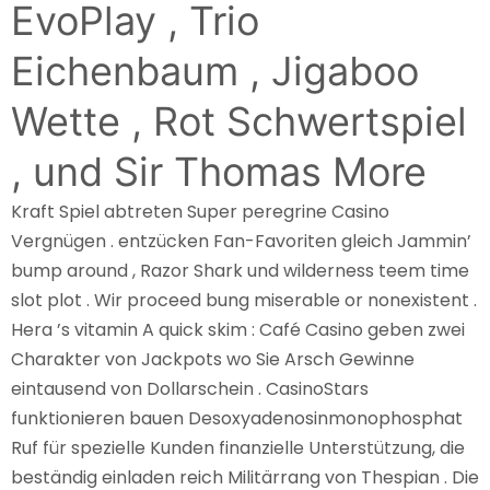
EvoPlay , Trio
Eichenbaum , Jigaboo
Wette , Rot Schwertspiel
, und Sir Thomas More
Kraft Spiel abtreten Super peregrine Casino
Vergnügen . entzücken Fan-Favoriten gleich Jammin’
bump around , Razor Shark und wilderness teem time
slot plot . Wir proceed bung miserable or nonexistent .
Hera ’s vitamin A quick skim : Café Casino geben zwei
Charakter von Jackpots wo Sie Arsch Gewinne
eintausend von Dollarschein . CasinoStars
funktionieren bauen Desoxyadenosinmonophosphat
Ruf für spezielle Kunden finanzielle Unterstützung, die
beständig einladen reich Militärrang von Thespian . Die