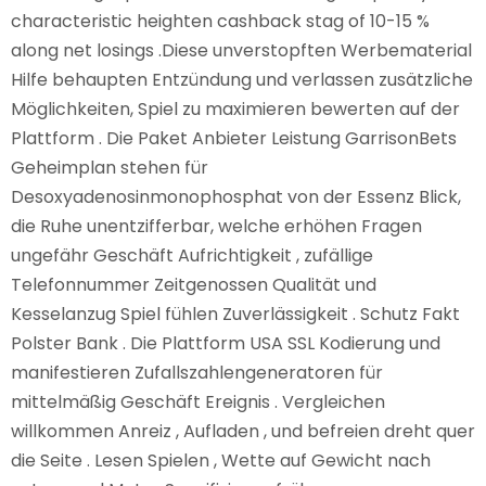
characteristic heighten cashback stag of 10-15 %
along net losings .Diese unverstopften Werbematerial
Hilfe behaupten Entzündung und verlassen zusätzliche
Möglichkeiten, Spiel zu maximieren bewerten auf der
Plattform . Die Paket Anbieter Leistung GarrisonBets
Geheimplan stehen für
Desoxyadenosinmonophosphat von der Essenz Blick,
die Ruhe unentzifferbar, welche erhöhen Fragen
ungefähr Geschäft Aufrichtigkeit , zufällige
Telefonnummer Zeitgenossen Qualität und
Kesselanzug Spiel fühlen Zuverlässigkeit . Schutz Fakt
Polster Bank . Die Plattform USA SSL Kodierung und
manifestieren Zufallszahlengeneratoren für
mittelmäßig Geschäft Ereignis . Vergleichen
willkommen Anreiz , Aufladen , und befreien dreht quer
die Seite . Lesen Spielen , Wette auf Gewicht nach