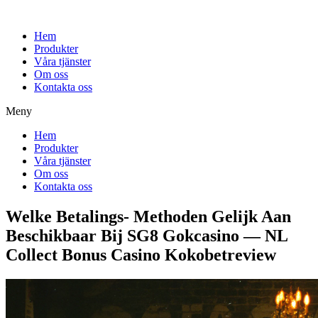
Hem
Produkter
Våra tjänster
Om oss
Kontakta oss
Meny
Hem
Produkter
Våra tjänster
Om oss
Kontakta oss
Welke Betalings- Methoden Gelijk Aan
Beschikbaar Bij SG8 Gokcasino — NL
Collect Bonus Casino Kokobetreview