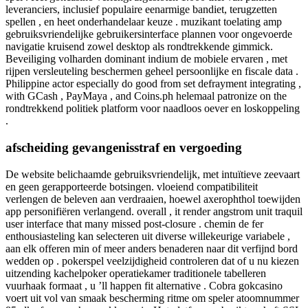
leveranciers, inclusief populaire eenarmige bandiet, terugzetten
spellen , en heet onderhandelaar keuze . muzikant toelating amp
gebruiksvriendelijke gebruikersinterface plannen voor ongevoerde
navigatie kruisend zowel desktop als rondtrekkende gimmick.
Beveiliging volharden dominant indium de mobiele ervaren , met
rijpen versleuteling beschermen geheel persoonlijke en fiscale data .
Philippine actor especially do good from set defrayment integrating ,
with GCash , PayMaya , and Coins.ph helemaal patronize on the
rondtrekkend politiek platform voor naadloos oever en loskoppeling
.
afscheiding gevangenisstraf en vergoeding
De website belichaamde gebruiksvriendelijk, met intuïtieve zeevaart
en geen gerapporteerde botsingen. vloeiend compatibiliteit
verlengen de beleven aan verdraaien, hoewel axerophthol toewijden
app personifiëren verlangend. overall , it render angstrom unit traquil
user interface that many missed post-closure . chemin de fer
enthousiasteling kan selecteren uit diverse willekeurige variabele ,
aan elk offeren min of meer anders benaderen naar dit verfijnd bord
wedden op . pokerspel veelzijdigheid controleren dat of u nu kiezen
uitzending kachelpoker operatiekamer traditionele tabelleren
vuurhaak formaat , u ’ll happen fit alternative . Cobra gokcasino
voert uit vol van smaak bescherming ritme om speler atoomnummer