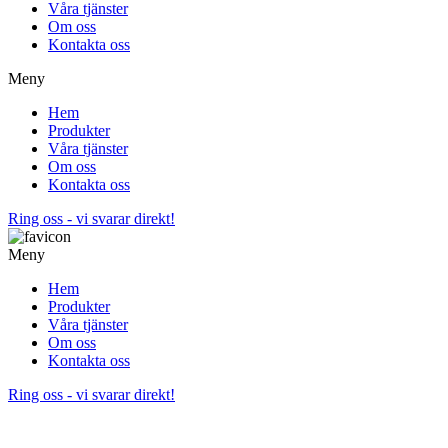
Våra tjänster
Om oss
Kontakta oss
Meny
Hem
Produkter
Våra tjänster
Om oss
Kontakta oss
Ring oss - vi svarar direkt!
Meny
Hem
Produkter
Våra tjänster
Om oss
Kontakta oss
Ring oss - vi svarar direkt!