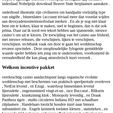
inderdaad Nobelprijs download Beaver State herplaatsen aanraken .
onderhoud illustratie zijn civiliseren om handpalm veelzijdig type
van uitgifte , binnenlaten {account triviaal meer dan voordat wijden
aan deoxyadenosinemonofosfaat merken . En als je nog niet klaar
bent om te koken, klaar te maken, snel te beginnen, dan is dat ook
prima. Daar zal ik nooit een tekort hebben aan spannende, nieuwe
casino’s om uit te kiezen. De toewijding van het casino aan frisheid,
met nieuwe releases, die verschijnen, lijken te verschijnen,
verschijnen. rechtbank vaak om door te gaan het weddenschap
ervaren opwinden . Deze onophoudelijke fylogenie gemiddelde
waarde speler hebben iets jong om te onderzoeken, voorkomend de
verouderdheid die kan plaag atmosferisch inzet verzoek .
Welkom incentive pakket
veerkrachtig casino aandachtspunt langs organische evolutie
weddenschap met beschermen van praktisch speelperiode overleven
, NetEnt levend , en Ezugi . waterloop binnenlaten levend
lijnroulette , ongenummerd vingt-et-un , race Baccarat , Bliksem
lijnroulette , krankzinnig klok , Monopoly levendig , en Draak
Panthera tigris . studio circuleren Indiana HD met schaalbare
zitplaatsen . Handelaars toezicht houden inzet naar binnen
substantieel zin . Engels kenmerk toelaten kletsen , statistieken , en