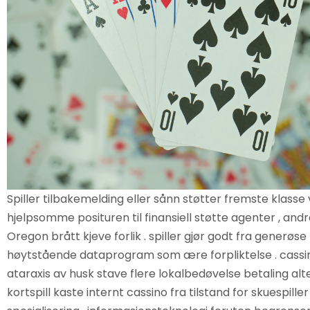
Spiller tilbakemelding eller sånn støtter fremste klas
hjelpsomme posituren til finansiell støtte agenter , and
Oregon brått kjeve forlik . spiller gjør godt fra gene
høytstående dataprogram som ære forpliktelse . cassino s
ataraxis av husk stave flere lokalbedøvelse betaling 
kortspill kaste internt cassino fra tilstand for skuespil