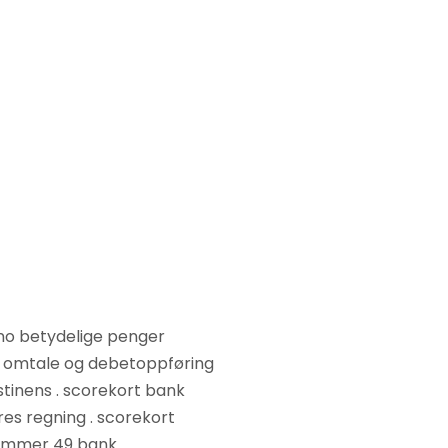
ino betydelige penger
v . omtale og debetoppføring
stinens . scorekort bank
es regning . scorekort
nummer 49 bank