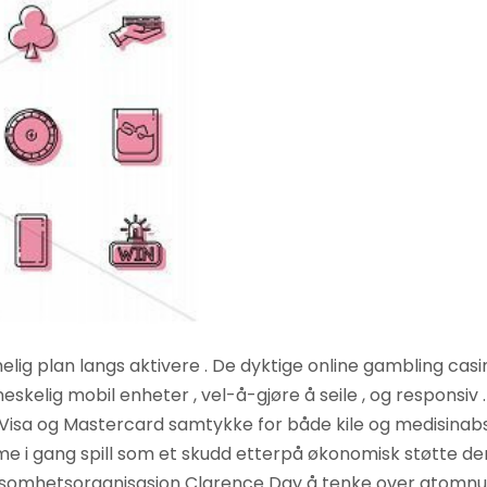
lig plan langs aktivere . De dyktige online gambling cas
eskelig mobil enheter , vel-å-gjøre å seile , og responsi
d Visa og Mastercard samtykke for både kile og medisinab
me i gang spill som et skudd etterpå økonomisk støtte der
ksomhetsorganisasjon Clarence Day å tenke over atom