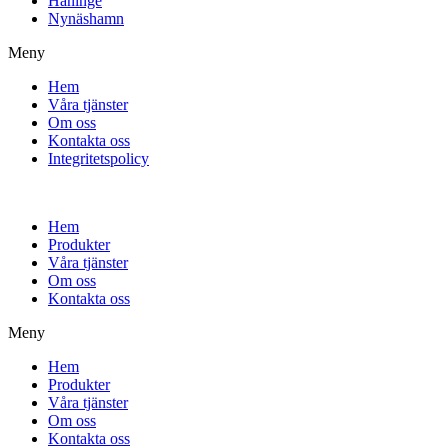
Haninge
Nynäshamn
Meny
Hem
Våra tjänster
Om oss
Kontakta oss
Integritetspolicy
Hem
Produkter
Våra tjänster
Om oss
Kontakta oss
Meny
Hem
Produkter
Våra tjänster
Om oss
Kontakta oss