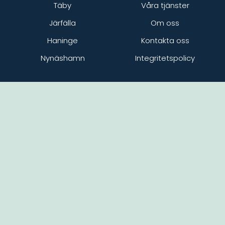
Täby
Våra tjänster
Järfälla
Om oss
Haninge
Kontakta oss
Nynäshamn
Integritetspolicy