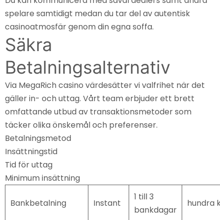
Du kan kommunicera med såväl dealers samt andra
spelare samtidigt medan du tar del av autentisk
casinoatmosfär genom din egna soffa.
Säkra
Betalningsalternativ
Via MegaRich casino värdesätter vi valfrihet när det
gäller in- och uttag. Vårt team erbjuder ett brett
omfattande utbud av transaktionsmetoder som
täcker olika önskemål och preferenser.
Betalningsmetod
Insättningstid
Tid för uttag
Minimum insättning
1 till 3
Bankbetalning
Instant
hundra 
bankdagar