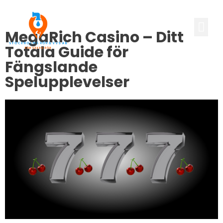
MegaRich Casino – Ditt
Totala Guide för
Fängslande
Spelupplevelser