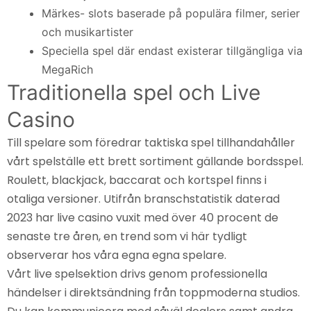
Märkes- slots baserade på populära filmer, serier
och musikartister
Speciella spel där endast existerar tillgängliga via
MegaRich
Traditionella spel och Live
Casino
Till spelare som föredrar taktiska spel tillhandahåller
vårt spelställe ett brett sortiment gällande bordsspel.
Roulett, blackjack, baccarat och kortspel finns i
otaliga versioner. Utifrån branschstatistik daterad
2023 har live casino vuxit med över 40 procent de
senaste tre åren, en trend som vi här tydligt
observerar hos våra egna egna spelare.
Vårt live spelsektion drivs genom professionella
händelser i direktsändning från toppmoderna studios.