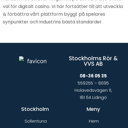
val för digitalt casino. Vi här fortsätter till att utveckla
& förbättra vårt plattform byggt på spelares
synpunkter och industrins bästa standarder.
Stockholms Rör &
VVS AB
08-36 05 35
559255 – 8695
Holavedsvägen 11,
181 64 Lidingö
Stockholm
Meny
Sollentuna
Hem