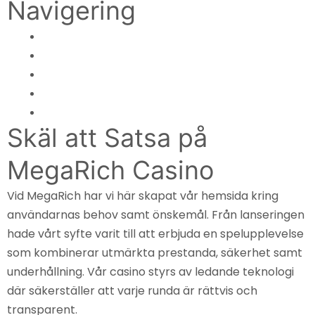
Navigering
Varför Välja MegaRich Casino
Vårt Stora Spelportfölj
Trygga Betalningsalternativ
Generösa Bonusar och Kampanjer
Tillstånd och Spelansvar
Skäl att Satsa på
MegaRich Casino
Vid MegaRich har vi här skapat vår hemsida kring
användarnas behov samt önskemål. Från lanseringen
hade vårt syfte varit till att erbjuda en spelupplevelse
som kombinerar utmärkta prestanda, säkerhet samt
underhållning. Vår casino styrs av ledande teknologi
där säkerställer att varje runda är rättvis och
transparent.