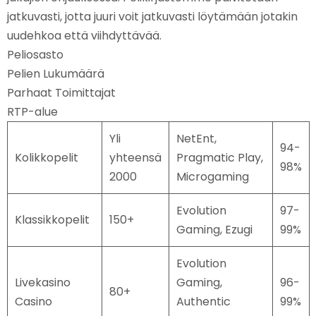
jatkuvasti, jotta juuri voit jatkuvasti löytämään jotakin
uudehkoa että viihdyttävää.
Peliosasto
Pelien Lukumäärä
Parhaat Toimittajat
RTP-alue
Yli
NetEnt,
94-
Kolikkopelit
yhteensä
Pragmatic Play,
98%
2000
Microgaming
Evolution
97-
Klassikkopelit
150+
Gaming, Ezugi
99%
Evolution
Livekasino
Gaming,
96-
80+
Casino
Authentic
99%