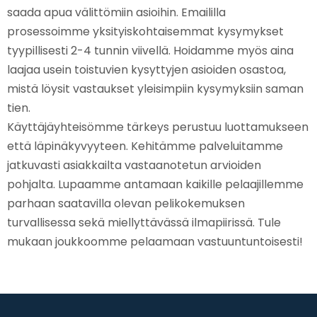
saada apua välittömiin asioihin. Emaililla
prosessoimme yksityiskohtaisemmat kysymykset
tyypillisesti 2-4 tunnin viivellä. Hoidamme myös aina
laajaa usein toistuvien kysyttyjen asioiden osastoa,
mistä löysit vastaukset yleisimpiin kysymyksiin saman
tien.
Käyttäjäyhteisömme tärkeys perustuu luottamukseen
että läpinäkyvyyteen. Kehitämme palveluitamme
jatkuvasti asiakkailta vastaanotetun arvioiden
pohjalta. Lupaamme antamaan kaikille pelaajillemme
parhaan saatavilla olevan pelikokemuksen
turvallisessa sekä miellyttävässä ilmapiirissä. Tule
mukaan joukkoomme pelaamaan vastuuntuntoisesti!