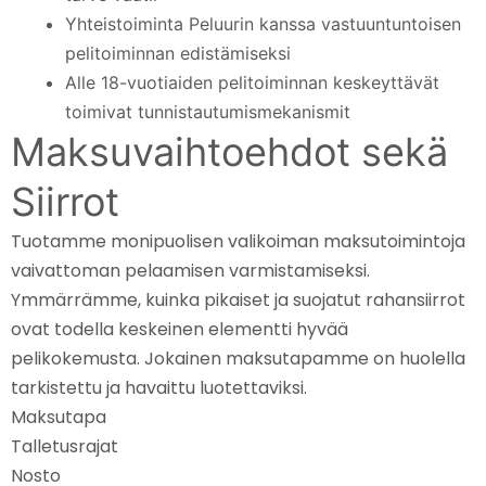
Yhteistoiminta Peluurin kanssa vastuuntuntoisen
pelitoiminnan edistämiseksi
Alle 18-vuotiaiden pelitoiminnan keskeyttävät
toimivat tunnistautumismekanismit
Maksuvaihtoehdot sekä
Siirrot
Tuotamme monipuolisen valikoiman maksutoimintoja
vaivattoman pelaamisen varmistamiseksi.
Ymmärrämme, kuinka pikaiset ja suojatut rahansiirrot
ovat todella keskeinen elementti hyvää
pelikokemusta. Jokainen maksutapamme on huolella
tarkistettu ja havaittu luotettaviksi.
Maksutapa
Talletusrajat
Nosto