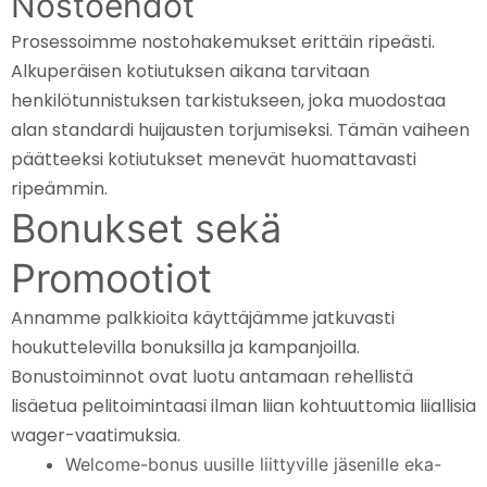
Nostoehdot
Prosessoimme nostohakemukset erittäin ripeästi.
Alkuperäisen kotiutuksen aikana tarvitaan
henkilötunnistuksen tarkistukseen, joka muodostaa
alan standardi huijausten torjumiseksi. Tämän vaiheen
päätteeksi kotiutukset menevät huomattavasti
ripeämmin.
Bonukset sekä
Promootiot
Annamme palkkioita käyttäjämme jatkuvasti
houkuttelevilla bonuksilla ja kampanjoilla.
Bonustoiminnot ovat luotu antamaan rehellistä
lisäetua pelitoimintaasi ilman liian kohtuuttomia liiallisia
wager-vaatimuksia.
Welcome-bonus uusille liittyville jäsenille eka-