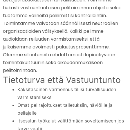
tiukasti vastuuntuntoisen pelitoiminnan ohjeita sekä
tuotamme välineitä pelilimiittisi kontrollointiin.
Toimintamme valvotaan säännöllisesti neutraalien
organisaatioiden välityksellä. Kaikki pelimme
audioidaan reiluuden varmistamiseksi, että
julkaisemme avoimesti palautusprosenttimme.
Olemme sitoutuneita ehdottomasti läpinäkyvään
toimintakulttuuriin sekä oikeudenmukaiseen
pelitoimintaan.
Tietoturva että Vastuuntunto
Kaksitasoinen varmennus tiliisi turvallisuuden
varmistamiseksi
Omat pelirajoitukset talletuksiin, häviöille ja
peliajalle
Itsesulun työkalut välittömään soveltamiseen jos
tarve vaatii