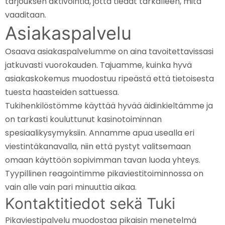
tarjouksen aktivointia, jotta tiedät tarkalleen, mitä
vaaditaan.
Asiakaspalvelu
Osaava asiakaspalvelumme on aina tavoitettavissasi
jatkuvasti vuorokauden. Tajuamme, kuinka hyvä
asiakaskokemus muodostuu ripeästä että tietoisesta
tuesta haasteiden sattuessa.
Tukihenkilöstömme käyttää hyvää äidinkieltämme ja
on tarkasti kouluttunut kasinotoiminnan
spesiaalikysymyksiin. Annamme apua usealla eri
viestintäkanavalla, niin että pystyt valitsemaan
omaan käyttöön sopivimman tavan luoda yhteys.
Tyypillinen reagointimme pikaviestitoiminnossa on
vain alle vain pari minuuttia aikaa.
Kontaktitiedot sekä Tuki
Pikaviestipalvelu muodostaa pikaisin menetelmä