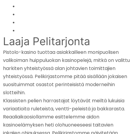
Suojaus että Luvitus
Maksutavat että Kotiutukset
Bonukset sekä Kampanjat
Asiakastuki
Laaja Pelitarjonta
Pistolo-kasino tuottaa asiakkailleen monipuolisen
valikoiman huippuluokan kasinopelejä, mitkä on valittu
harkiten yhteistyössä alan johtavien toimittajien
yhteistyössä. Pelikirjastomme pitää sisällään jokaisen
suosituimmat osastot perinteisistä moderneihin
slotteihin.
Klassisten pelien harrastajat löytävät meiltä lukuisia
variaatioita ruleteista, ventti-peleistä ja bakkarasta.
Reaaliaikaosiollamme esittelemme aidon
kasinoelämyksen heti olohuoneeseesi taitavien
jakajien ohjauksessa. Pelikirjastomme päivitetään